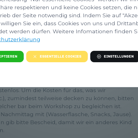
phäre respektieren und keine Cookies setzen, die ni
rieb der Seite notwendig sind. Indem Sie auf "Akze
ines Tischlers
 willigen Sie ein, dass Cookies von uns und Drittan
et werden dürfen. Weitere Infomationen finden Sie
 Möbel
wird wieder gebohrt, gesägt und
hutzerklärung
nen Bilderrahmen inkl. Foto mit nach Hause
eptieren
Essentielle Cookies
Einstellungen
s 14 Jahren. Der Workshop findet im Werkraum
enlos. Um die Kosten für das, was wir
tc.), zumindest teilweise decken zu können, bitten
welcher bar beim Workshop zu begleichen ist.
 Nachmittag mit (Wasserflasche, Snacks, Jause).
gib bitte Bescheid, damit wir ein anderes Kind
n.