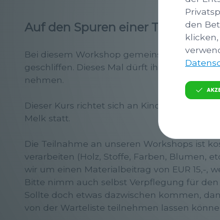
Privats
den Bet
Auf den Spuren einer Tischlerin/e
klicken,
verwend
Bei diesem Workshop gemeinsam mit
Fürst
Datensc
geschliffen. Dieses Mal dürft ihr euren eige
nehmen.
Akz
Dieser Kurs richtet sich an Kinder von 7 bi
Melk statt.
Die Teilnahme an unseren Workshops ist kost
verarbeiten (Holz, Stoffe, Farben, Blumen, e
wir um einen Materialbeitrag von EUR 15,-, 
Bitte nimm auch selbst Verpflegung für den
Sollte doch etwas dazwischen kommen, dann 
von der Warteliste teilnehmen lassen könne