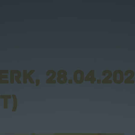
RK, 28.04.202
T)