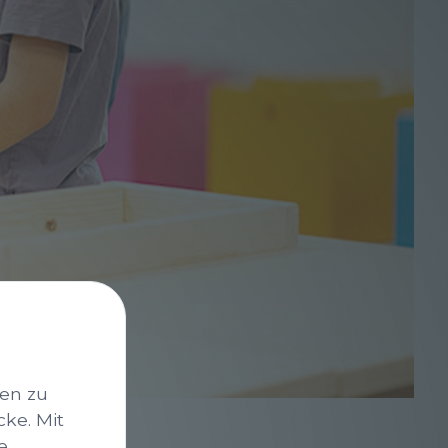
nen zu
cke. Mit
e