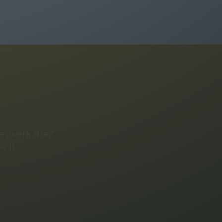
 „werk drei“
e 11