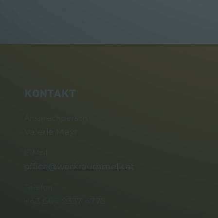
KONTAKT
Ansprechperson
Valerie Mayr
E-Mail
office@werkraummelk.at
Telefon
+43 664 9337 4775