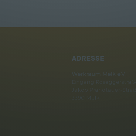
ADRESSE
Werkraum Melk e.V.
Eingang Roseggerstraße
Jakob Prandtauer-Straß
3390 Melk