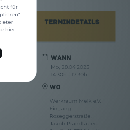
cht für
ptieren"
bieter
TERMINDETAILS
 hier:
WANN
Mo, 28.04.2025
14:30h - 17:30h
WO
Werkraum Melk e.V.
Eingang
Roseggerstraße,
Jakob Prandtauer-