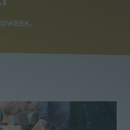
!
ndwerk.