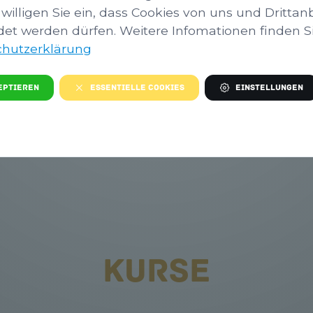
FÜR ALLE ZWI
 willigen Sie ein, dass Cookies von uns und Drittan
et werden dürfen. Weitere Infomationen finden Sie
s Handwerk Melk
Niemand ist zu alt 
hutzerklärung
n Betrieben
Jahren bieten wir K
Handwerk näher.
Anmeldung erforder
eptieren
Essentielle Cookies
Einstellungen
rworkshops findet
KURSE