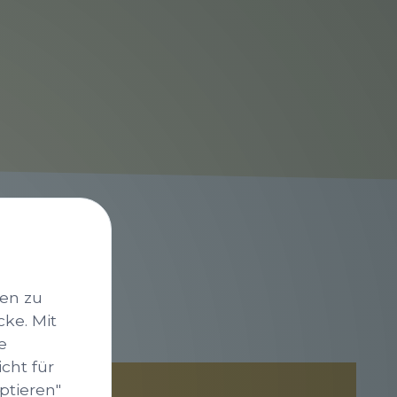
nen zu
cke. Mit
e
cht für
ptieren"