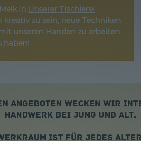
Melk in
Unserer Tischlerei
kreativ zu sein, neue Techniken
, mit unseren Händen zu arbeiten
u haben!
en Angeboten wecken wir Int
Handwerk bei Jung und Alt.
 Werkraum ist für jedes Alter