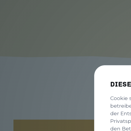
Dies
Cookie 
betreib
der Ent
Privats
den Bet