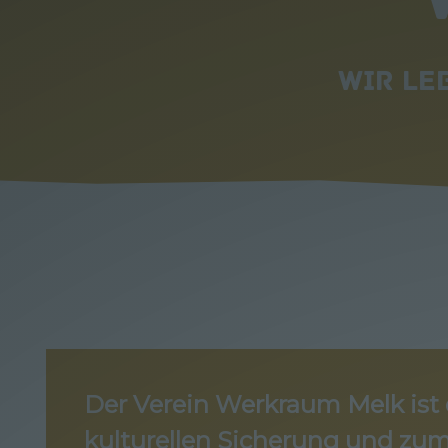
Wir le
Der Verein Werkraum Melk ist 
kulturellen Sicherung und zum