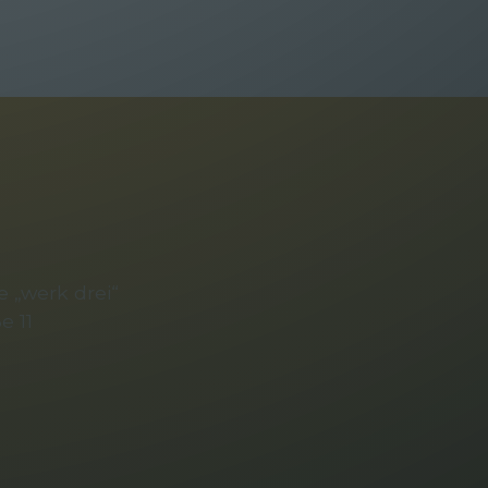
 „werk drei“
e 11