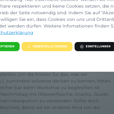
phäre respektieren und keine Cookies setzen, die ni
rieb der Seite notwendig sind. Indem Sie auf "Akze
 willigen Sie ein, dass Cookies von uns und Drittan
et werden dürfen. Weitere Infomationen finden Sie
Holz. Gemeinsam mit der
Kinderholzwerkstatt
hutzerklärung
an drechselt und mit Brandmalerei schöne
eptieren
Essentielle Cookies
Einstellungen
s 14 Jahren. Der Workshop findet im Werkraum
enlos. Um die Kosten für das, was wir
tc.), zumindest teilweise decken zu können, bitten
welcher bar beim Workshop zu begleichen ist.
 Nachmittag mit (Wasserflasche, Snacks, Jause).
einen Haargummi zu verwenden. Sollte doch
scheid, damit wir ein anderes Kind von der