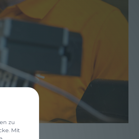
nen zu
cke. Mit
e