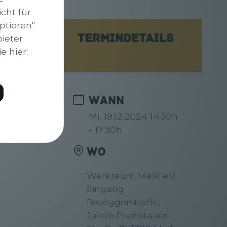
cht für
ptieren"
bieter
TERMINDETAILS
 hier:
WANN
Mi, 18.12.2024 14:30h
- 17:30h
WO
Werkraum Melk e.V.
Eingang
Roseggerstraße,
Jakob Prandtauer-