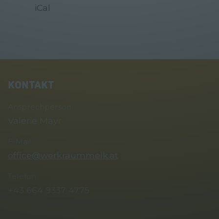
iCal
KONTAKT
Ansprechperson
Valerie Mayr
E-Mail
office@werkraummelk.at
Telefon
+43 664 9337 4775