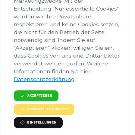
Marketingzwecke. Mit der
Verpflegung für den Nachmittag mit
Entscheidung "Nur essentielle Cookies"
(Wasserflasche, Snacks, Jause). Sollte doch
werden wir Ihre Privatsphäre
etwas dazwischen kommen, dann gib bitte
respektieren und keine Cookies setzen,
Bescheid, damit wir ein anderes Kind von der
die nicht für den Betrieb der Seite
Warteliste teilnehmen lassen können.
notwendig sind. Indem Sie auf
"Akzeptieren" klicken, willigen Sie ein,
Jetzt Anmelden!
dass Cookies von uns und Drittanbieter
verwendet werden dürfen. Weitere
Infomationen finden Sie hier:
Datenschutzerklärung
Akzeptieren
TERMINDETAILS
Essentielle Cookies
Einstellungen