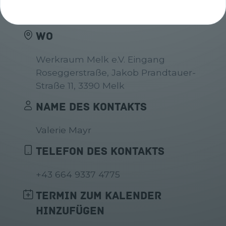
WANN
Fr, 18.10.2024 14:30h - 17:30h
WO
Werkraum Melk e.V. Eingang
Roseggerstraße, Jakob Prandtauer-
Straße 11, 3390 Melk
NAME DES KONTAKTS
Valerie Mayr
TELEFON DES KONTAKTS
+43 664 9337 4775
TERMIN ZUM KALENDER
HINZUFÜGEN