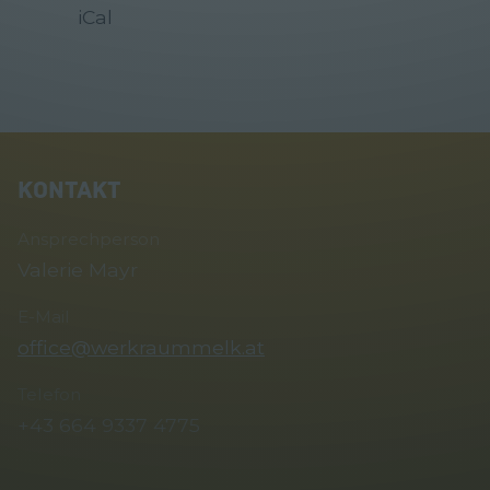
iCal
KONTAKT
Ansprechperson
Valerie Mayr
E-Mail
office@werkraummelk.at
Telefon
+43 664 9337 4775