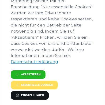
Marketingzwecke. Mit der
Verpflegung für den Nachmittag mit
Entscheidung "Nur essentielle Cookies"
(Wasserflasche, Snacks, Jause). Sollte doch
werden wir Ihre Privatsphäre
etwas dazwischen kommen, dann gib bitte
respektieren und keine Cookies setzen,
Bescheid, damit wir ein anderes Kind von der
die nicht für den Betrieb der Seite
Warteliste teilnehmen lassen können.
notwendig sind. Indem Sie auf
"Akzeptieren" klicken, willigen Sie ein,
Jetzt Anmelden!
dass Cookies von uns und Drittanbieter
verwendet werden dürfen. Weitere
Infomationen finden Sie hier:
Datenschutzerklärung
Akzeptieren
TERMINDETAILS
Essentielle Cookies
Einstellungen