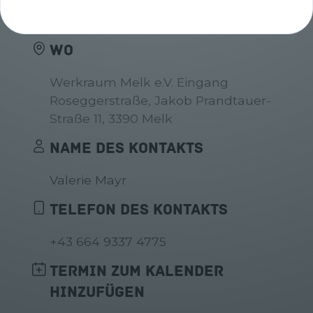
WANN
Mi, 16.10.2024 14:30h - 17:30h
WO
Werkraum Melk e.V. Eingang
Roseggerstraße, Jakob Prandtauer-
Straße 11, 3390 Melk
NAME DES KONTAKTS
Valerie Mayr
TELEFON DES KONTAKTS
+43 664 9337 4775
TERMIN ZUM KALENDER
HINZUFÜGEN