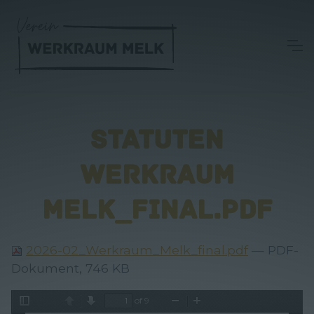
STATUTEN
WERKRAUM
MELK_FINAL.PDF
2026-02_Werkraum_Melk_final.pdf
— PDF-
Dokument, 746 KB
of 9
Toggle
Previous
Next
Zoom
Zoom