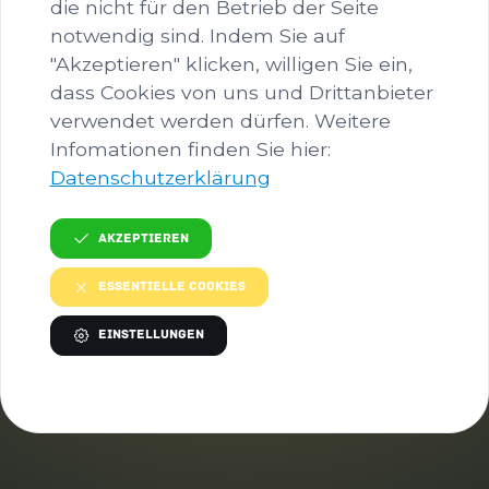
die nicht für den Betrieb der Seite
Ansprechperson
notwendig sind. Indem Sie auf
Valerie Mayr
"Akzeptieren" klicken, willigen Sie ein,
dass Cookies von uns und Drittanbieter
E-Mail
verwendet werden dürfen. Weitere
office@werkraummelk.at
Infomationen finden Sie hier:
Telefon
Datenschutzerklärung
+43 664 9337 4775
Akzeptieren
ADRESSE
Essentielle Cookies
Werkraum Melk e.V.
Einstellungen
Eingang Roseggerstraße „werk drei“
Jakob Prandtauer-Straße 11
3390 Melk