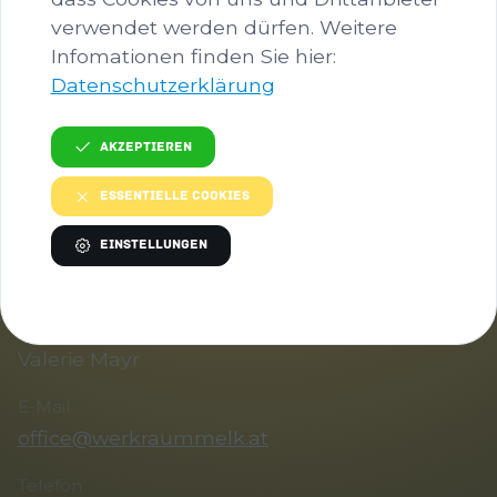
verwendet werden dürfen. Weitere
Herunterladen
Infomationen finden Sie hier:
Datenschutzerklärung
Bild in voller Größe anzeigen…
Akzeptieren
Essentielle Cookies
Einstellungen
KONTAKT
Ansprechperson
Valerie Mayr
E-Mail
office@werkraummelk.at
Telefon