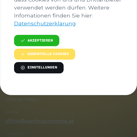
verwendet werden dürfen. Weitere
Herunterladen
Infomationen finden Sie hier:
Datenschutzerklärung
Bild in voller Größe anzeigen…
Akzeptieren
Essentielle Cookies
Einstellungen
KONTAKT
Ansprechperson
Valerie Mayr
E-Mail
office@werkraummelk.at
Telefon