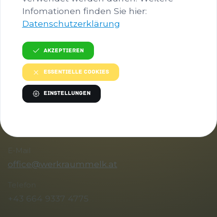
Infomationen finden Sie hier:
Bild in voller Größe anzeigen…
Datenschutzerklärung
Akzeptieren
Essentielle Cookies
KONTAKT
Einstellungen
Ansprechperson
Valerie Mayr
E-Mail
office@werkraummelk.at
Telefon
+43 664 9337 4775