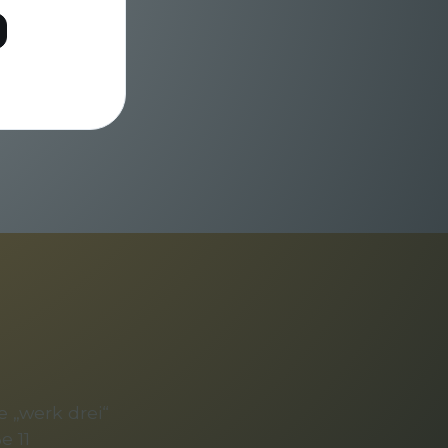
 „werk drei“
e 11