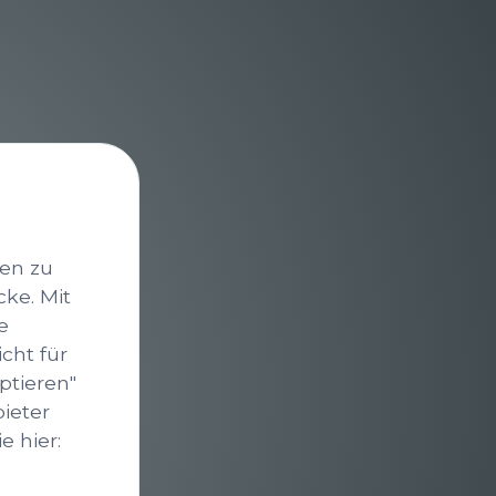
nen zu
cke. Mit
e
cht für
ptieren"
bieter
 hier: