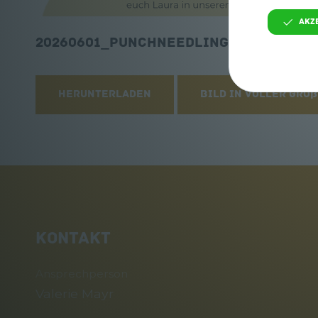
Akz
20260601_PunchNeedling.png
Herunterladen
Bild in voller Grö
KONTAKT
Ansprechperson
Valerie Mayr