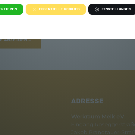
eptieren
Essentielle Cookies
Einstellungen
image/png
1080x1350
1.0 MB
ße anzeigen…
ADRESSE
Werkraum Melk e.V.
Eingang Roseggerstraße
Jakob Prandtauer-Straß