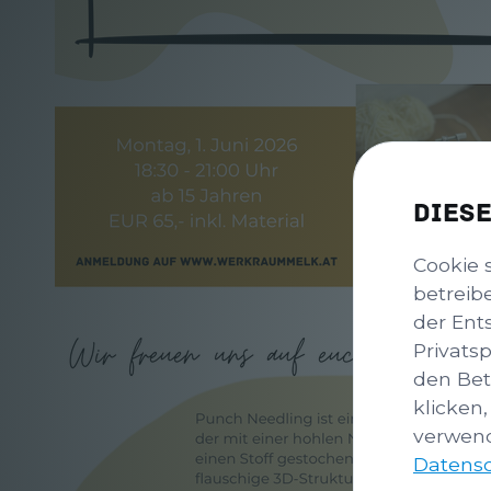
Dies
Cookie 
betreib
der Ent
Privats
den Bet
klicken,
verwend
Datensc