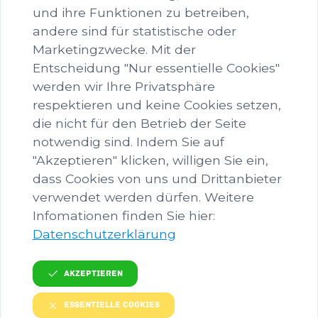
und ihre Funktionen zu betreiben,
andere sind für statistische oder
Marketingzwecke. Mit der
LANDWIRTSCHAFT
Entscheidung "Nur essentielle Cookies"
werden wir Ihre Privatsphäre
Dieser Ordner hat zur Zeit keinen Inhalt.
respektieren und keine Cookies setzen,
die nicht für den Betrieb der Seite
notwendig sind. Indem Sie auf
"Akzeptieren" klicken, willigen Sie ein,
dass Cookies von uns und Drittanbieter
verwendet werden dürfen. Weitere
Infomationen finden Sie hier:
KONTAKT
Datenschutzerklärung
Ansprechperson
Valerie Mayr
Akzeptieren
E-Mail
Essentielle Cookies