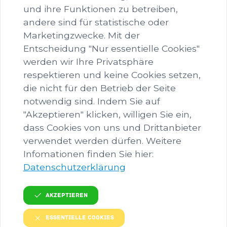
und ihre Funktionen zu betreiben,
andere sind für statistische oder
Marketingzwecke. Mit der
FOTOGRAFIE
Entscheidung "Nur essentielle Cookies"
werden wir Ihre Privatsphäre
Dieser Ordner hat zur Zeit keinen Inhalt.
respektieren und keine Cookies setzen,
die nicht für den Betrieb der Seite
notwendig sind. Indem Sie auf
"Akzeptieren" klicken, willigen Sie ein,
dass Cookies von uns und Drittanbieter
verwendet werden dürfen. Weitere
Infomationen finden Sie hier:
KONTAKT
Datenschutzerklärung
Ansprechperson
Valerie Mayr
Akzeptieren
E-Mail
Essentielle Cookies